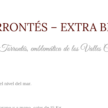
RONTÉS – EXTRA 
orrontés, emblemática de los Valles C
l nivel del mar.
rano y a mano, cajas de 15 Kg.