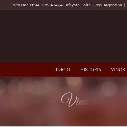
Skip
Ruta Nac. N° 40, Km. 4347,4 Cafayate, Salta – Rep. Argentina
|
to
content
INICIO
HISTORIA
VINOS
V
i
n
o
e
s
p
u
m
a