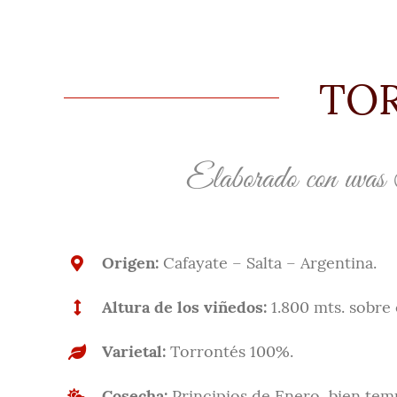
TOR
Elaborado con uvas T
Origen:
Cafayate – Salta – Argentina.
Altura de los viñedos:
1.800 mts. sobre e
Varietal:
Torrontés 100%.
Cosecha:
Principios de Enero, bien temp