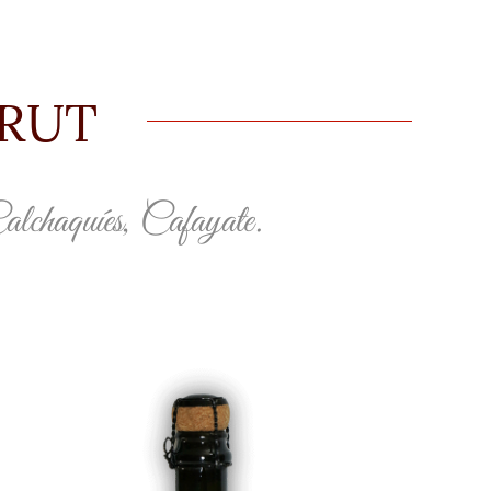
BRUT
alchaquíes, Cafayate.