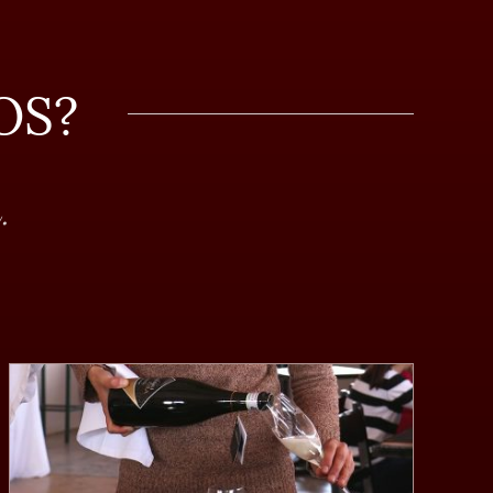
OS?
.